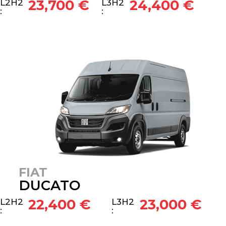
23,700 €
24,400 €
L2H2
L3H2
:
:
FIAT
DUCATO
22,400 €
23,000 €
L2H2
L3H2
:
: